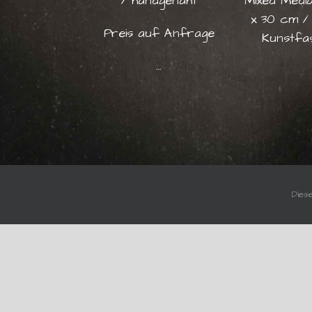
/ handgenäht
Mixed Media
x 30 cm /
Preis auf Anfrage
Kunstfa
…
Dies
KONTAKT
Karin Kloger
+43 664 96 80 777
karin.kloger@kabelrinn.at