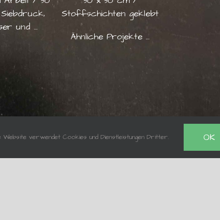
 Arbeit / 30
30 x 30 cm /
 Siebdruck,
Stoffschichten geklebt
ser und …
Ähnliche Projekte …
OK
e Website verwendet Cookies und Dienstleistungen Dritter.