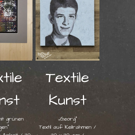
tile
Textile
nst
Kunst
it grünen
„Georg“
gen“
Textil auf Keilrahmen /