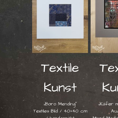
Textile
Tex
Kunst
Ku
„Boro Mending“
„Käfer m
Textiles Bild / 40×40 cm
Au