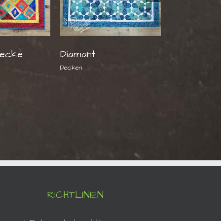
recke
Diamant
Elfi
Decken
Decken
RICHTLINIEN