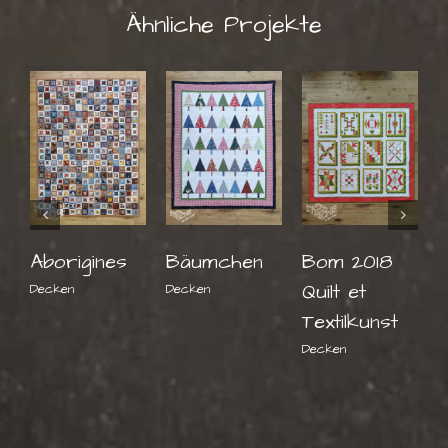
Ähnliche Projekte
Aborigines
Bäumchen
Bom 2018
Quilt et
Decken
Decken
Textilkunst
D
Decken