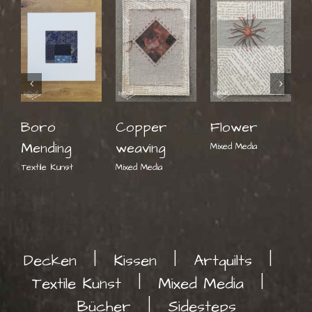
Boro
Copper
Flower
Mending
weaving
V
Mixed Media
Textile Kunst
Mixed Media
A
Decken
Kissen
Artquilts
Textile Kunst
Mixed Media
Bücher
Sidesteps